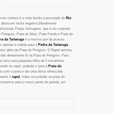
com certeza é o mais bonito e procurado do
Rio
 altura em rocha negativa (literalmente
elíssimas Praias Selvagens, que é um conjunto
o Perigoso, Praia do Meio, Praia Funda e Praia do
ra da Tartaruga
é a mesma que da acesso
do apenas a subida para a
Pedra da Tartaruga
utos além da Praia do Perigoso. O Rapel termina
não diretamente lá na Praia do Perigoso. Para
er uma outra pequena trilha de 5 minutinhos.
ndo no rapel, poderão ir para a
Praia do
a curtir a praia e dar uma ótima refrescada
inarem o
rapel
, todos se juntarão na praia do
retornarmos para o nosso ponto de partida, em