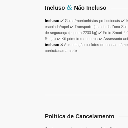
&
Incluso
Não Incluso
Incluso:
✔️ Guias/montanhistas profissionais ✔️ In
escalada/rapel ✔️ Transporte (saindo da Zona Sul
de segurança (suporta 2200 kg) ✔️ Freio Smart 2
Suíça) ✔️ Kit primeiros socorros ✔️ Assessoria an
incluso:
❌ Alimentação ou fotos de nossas câm
contratadas a parte.
Política de Cancelamento