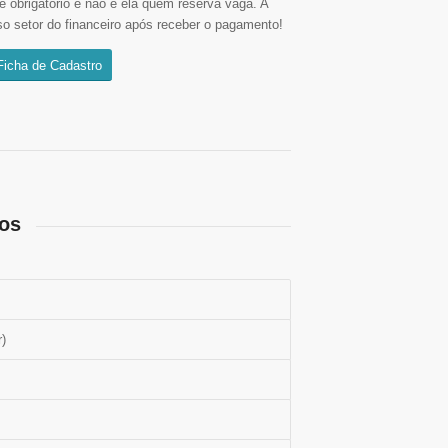
é obrigatório e não é ela quem reserva vaga. A
so setor do financeiro após receber o pagamento!
Ficha de Cadastro
os
r)