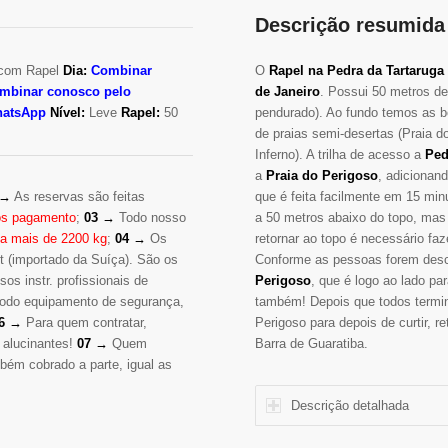
Descrição resumida
 com Rapel
Dia:
Combinar
O
Rapel na Pedra da Tartaruga
mbinar conosco pelo
de Janeiro
. Possui 50 metros de
hatsApp
Nível:
Leve
Rapel:
50
pendurado). Ao fundo temos as b
de praias semi-desertas (Praia d
Inferno). A trilha de acesso a
Ped
a
Praia do Perigoso
, adicionan
que é feita facilmente em 15 min
 →
As reservas são feitas
a 50 metros abaixo do topo, mas 
pós pagamento
;
03 →
Todo nosso
retornar ao topo é necessário faz
ta mais de 2200 kg
;
04 →
Os
Conforme as pessoas forem desce
 (importado da Suíça). São os
Perigoso
, que é logo ao lado par
os instr. profissionais de
também! Depois que todos term
 todo equipamento de segurança,
Perigoso para depois de curtir, 
6 →
Para quem contratar,
Barra de Guaratiba.
 alucinantes!
07 →
Quem
bém cobrado a parte, igual as
Descrição detalhada