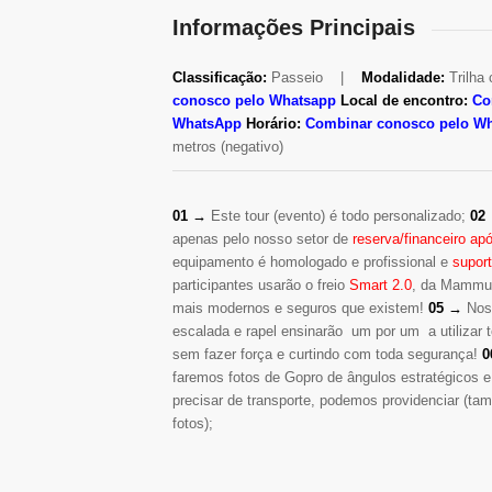
Informações Principais
Classificação:
Passeio |
Modalidade:
Trilha
conosco pelo Whatsapp
Local de encontro:
Co
WhatsApp
Horário:
Combinar conosco pelo W
metros (negativo)
01 →
Este tour (evento) é todo personalizado;
02
apenas pelo nosso setor de
reserva/financeiro a
equipamento é homologado e profissional e
supor
participantes usarão o freio
Smart 2.0
, da Mammut
mais modernos e seguros que existem!
05 →
Noss
escalada e rapel ensinarão um por um a utilizar
sem fazer força e curtindo com toda segurança!
0
faremos fotos de Gopro de ângulos estratégicos e
precisar de transporte, podemos providenciar (tam
fotos);