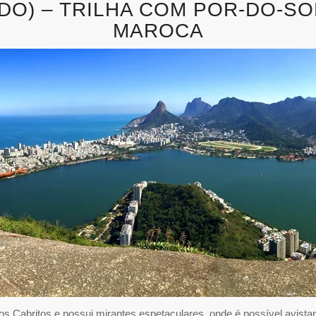
ADO) – TRILHA COM POR-DO-S
MAROCA
 Cabritos e possui mirantes espetaculares, onde é possível avistar 